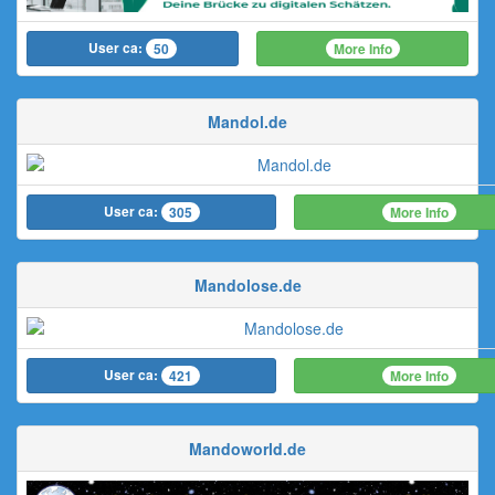
User ca:
More Info
50
Mandol.de
User ca:
More Info
305
Mandolose.de
User ca:
More Info
421
Mandoworld.de