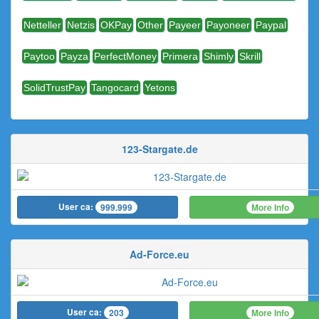
Netteller
Netzis
OKPay
Other
Payeer
Payoneer
Paypal
Paytoo
Payza
PerfectMoney
Primera
Shimly
Skrill
SolidTrustPay
Tangocard
Yetons
123-Stargate.de
User ca:
More Info
999.999
Ad-Force.eu
User ca:
More Info
203