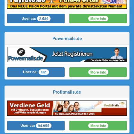
User ca:
More Info
2.689
Powermails.de
User ca:
More Info
441
Profitmails.de
User ca:
More Info
94.955