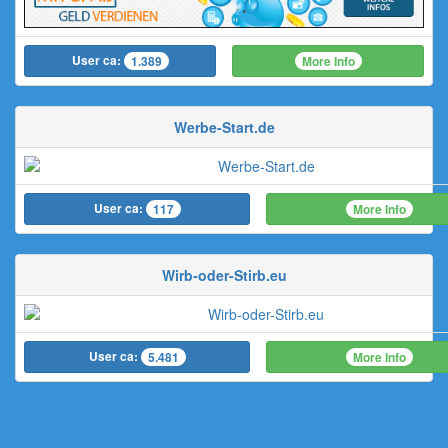
User ca:
More Info
1.389
Werbe-Start.de
User ca:
More Info
117
Wirb-oder-Stirb.eu
User ca:
More Info
5.481