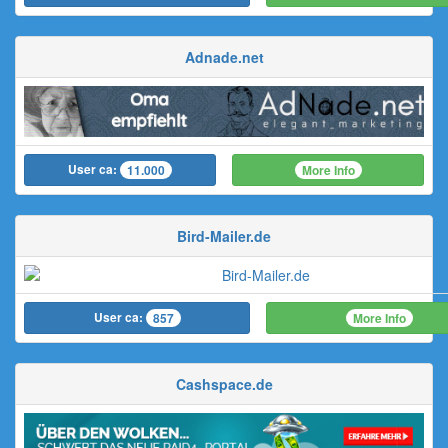
Adnade.net
User ca:
More Info
11.000
Bird-Mailer.de
User ca:
More Info
857
Cashspace.de