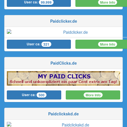
User ca:
More Info
99.999
Paidclicker.de
User ca:
More Info
321
PaidClicks.de
User ca:
More Info
500
Paidclickskd.de