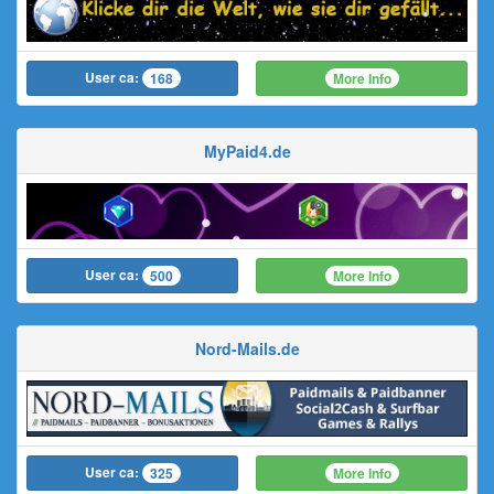
User ca:
More Info
168
MyPaid4.de
User ca:
More Info
500
Nord-Mails.de
User ca:
More Info
325