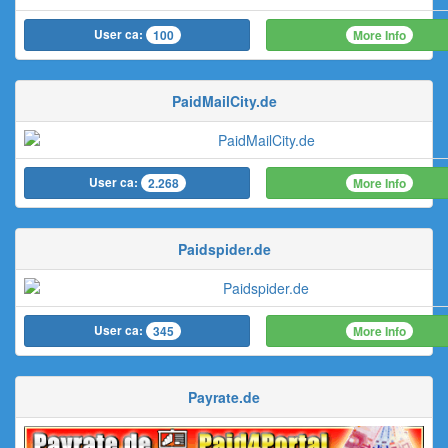
User ca:
More Info
100
PaidMailCity.de
User ca:
More Info
2.268
Paidspider.de
User ca:
More Info
345
Payrate.de