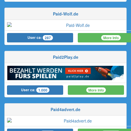
Paid-Wolf.de
User ca:
More Info
287
Paid2Play.de
User ca:
More Info
1.000
Paid4advert.de