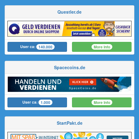
Questler.de
User ca:
More Info
140.000
Spacecoins.de
User ca:
More Info
1.000
StartPakt.de