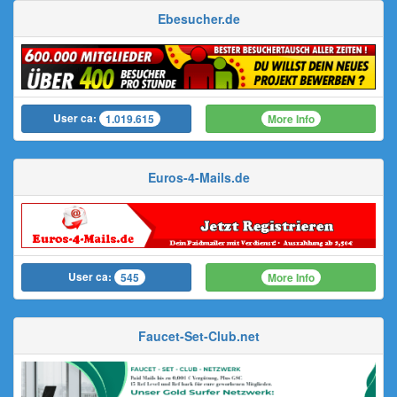
Ebesucher.de
User ca:
More Info
1.019.615
Euros-4-Mails.de
User ca:
More Info
545
Faucet-Set-Club.net