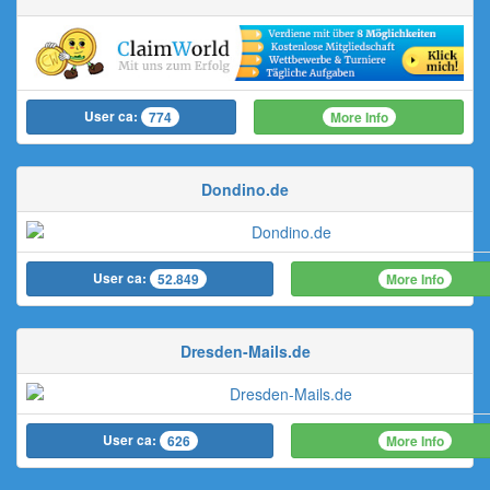
User ca:
More Info
774
Dondino.de
User ca:
More Info
52.849
Dresden-Mails.de
User ca:
More Info
626