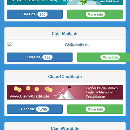
User ca:
More Info
200
Chili-Mails.de
User ca:
More Info
788
Claim4Credits.de
User ca:
More Info
1.765
ClaimWorld.de