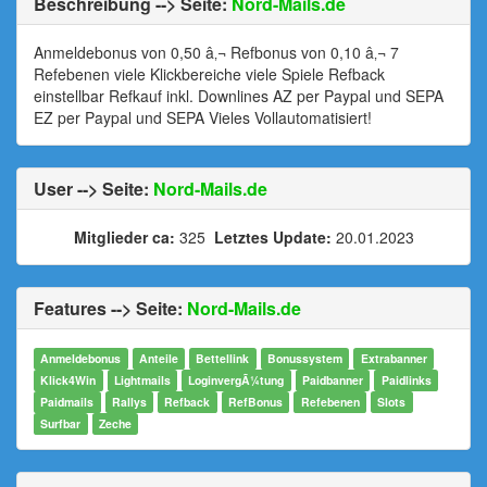
Beschreibung --> Seite:
Nord-Mails.de
Anmeldebonus von 0,50 â‚¬ Refbonus von 0,10 â‚¬ 7
Refebenen viele Klickbereiche viele Spiele Refback
einstellbar Refkauf inkl. Downlines AZ per Paypal und SEPA
EZ per Paypal und SEPA Vieles Vollautomatisiert!
User --> Seite:
Nord-Mails.de
Mitglieder ca:
325
Letztes Update:
20.01.2023
Features --> Seite:
Nord-Mails.de
Anmeldebonus
Anteile
Bettellink
Bonussystem
Extrabanner
Klick4Win
Lightmails
LoginvergÃ¼tung
Paidbanner
Paidlinks
Paidmails
Rallys
Refback
RefBonus
Refebenen
Slots
Surfbar
Zeche