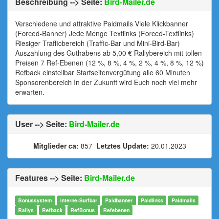
Beschreibung --> Seite:
Bird-Mailer.de
Verschiedene und attraktive Paidmails Viele Klickbanner
(Forced-Banner) Jede Menge Textlinks (Forced-Textlinks)
Riesiger Trafficbereich (Traffic-Bar und Mini-Bird-Bar)
Auszahlung des Guthabens ab 5,00 € Rallybereich mit tollen
Preisen 7 Ref-Ebenen (12 %, 8 %, 4 %, 2 %, 4 %, 8 %, 12 %)
Refback einstellbar Startseitenvergütung alle 60 Minuten
Sponsorenbereich In der Zukunft wird Euch noch viel mehr
erwarten.
User --> Seite:
Bird-Mailer.de
Mitglieder ca:
857
Letztes Update:
20.01.2023
Features --> Seite:
Bird-Mailer.de
Bonussystem
interne-Surfbar
Paidbanner
Paidlinks
Paidmails
Rallys
Refback
RefBonus
Refebenen