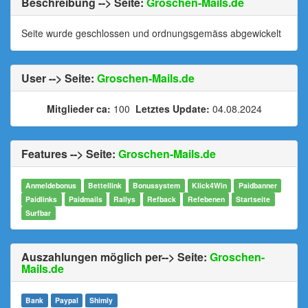
Beschreibung --> Seite:
Groschen-Mails.de
Seite wurde geschlossen und ordnungsgemäss abgewickelt
User --> Seite:
Groschen-Mails.de
Mitglieder ca:
100
Letztes Update:
04.08.2024
Features --> Seite:
Groschen-Mails.de
Anmeldebonus
Bettellink
Bonussystem
Klick4Win
Paidbanner
Paidlinks
Paidmails
Rallys
Refback
Refebenen
Startseite
Surfbar
Auszahlungen möglich per--> Seite:
Groschen-
Mails.de
Bank
Paypal
Shimly