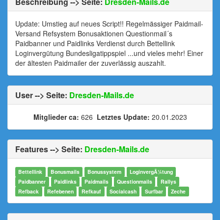
Beschreibung --> Seite:
Dresden-Mails.de
Update: Umstieg auf neues Script!! Regelmässiger Paidmail-
Versand Refsystem Bonusaktionen Questionmail´s
Paidbanner und Paidlinks Verdienst durch Bettellink
Loginvergütung Bundesligatippspiel ...und vieles mehr! Einer
der ältesten Paidmailer der zuverlässig auszahlt.
User --> Seite:
Dresden-Mails.de
Mitglieder ca:
626
Letztes Update:
20.01.2023
Features --> Seite:
Dresden-Mails.de
Bettellink
Bonusmails
Bonussystem
LoginvergÃ¼tung
Paidbanner
Paidlinks
Paidmails
Questionmails
Rallys
Refback
Refebenen
Refkauf
Socialcash
Surfbar
Zeche