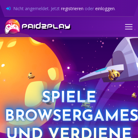
Nicht angemeldet. Jetzt
registrieren
oder
einloggen
.
SPIELE
BROWSERGAME
UND VERDIENE