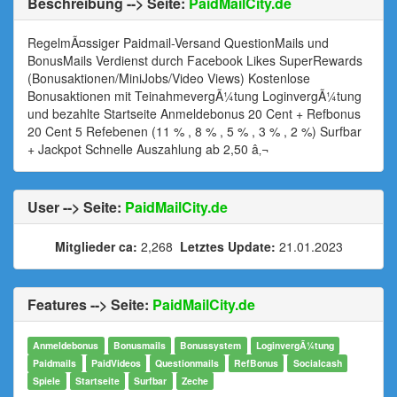
Beschreibung --> Seite:
PaidMailCity.de
RegelmÃ¤ssiger Paidmail-Versand QuestionMails und
BonusMails Verdienst durch Facebook Likes SuperRewards
(Bonusaktionen/MiniJobs/Video Views) Kostenlose
Bonusaktionen mit TeinahmevergÃ¼tung LoginvergÃ¼tung
und bezahlte Startseite Anmeldebonus 20 Cent + Refbonus
20 Cent 5 Refebenen (11 % , 8 % , 5 % , 3 % , 2 %) Surfbar
+ Jackpot Schnelle Auszahlung ab 2,50 â‚¬
User --> Seite:
PaidMailCity.de
Mitglieder ca:
2,268
Letztes Update:
21.01.2023
Features --> Seite:
PaidMailCity.de
Anmeldebonus
Bonusmails
Bonussystem
LoginvergÃ¼tung
Paidmails
PaidVideos
Questionmails
RefBonus
Socialcash
Spiele
Startseite
Surfbar
Zeche