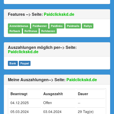
Features --> Seite:
Paidclickskd.de
Anmeldebonus
Paidbanner
Paidlinks
Paidmails
Rallys
Refback
RefBonus
Refebenen
Auszahlungen möglich per--> Seite:
Paidclickskd.de
Bank
Paypal
Meine Auszahlungen--> Seite:
Paidclickskd.de
Beantragt
Ausgezahlt
Dauer
04.12.2025
Offen
--
05.03.2024
03.04.2024
29 Tag(e)