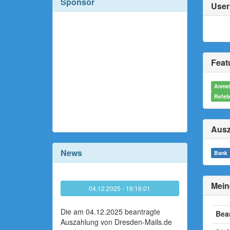
Sponsor
User 
Featu
Anmel
Refeb
Ausz
News
Bank
Mein
04.12.2025 - 19:16:01
Die am 04.12.2025 beantragte
Bea
Auszahlung von Dresden-Mails.de