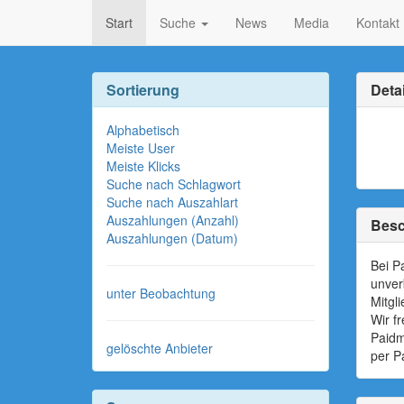
Start
Suche
News
Media
Kontakt
Sortierung
Detai
Alphabetisch
Meiste User
Meiste Klicks
Suche nach Schlagwort
Suche nach Auszahlart
Auszahlungen (Anzahl)
Besc
Auszahlungen (Datum)
Bei P
unver
unter Beobachtung
Mitgl
Wir f
Paidm
gelöschte Anbieter
per P