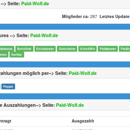
--> Seite:
Paid-Wolf.de
Mitglieder ca:
287
Letztes Update
res --> Seite:
Paid-Wolf.de
debonus
Bettellink
Extrabanner
Gutscheine
Klick4Win
Paidbanner
Paidli
enen
Surfbar
ahlungen möglich per--> Seite:
Paid-Wolf.de
Paypal
e Auszahlungen--> Seite:
Paid-Wolf.de
ntragt
Ausgezahlt