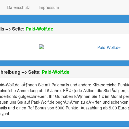
Datenschutz
Impressum
ls --> Seite:
Paid-Wolf.de
hreibung --> Seite:
Paid-Wolf.de
aid-Wolf.de kÃ¶nnen Sie mit Paidmails und andere Klickbereiche Punkt
bindliche Anmeldung ab 16 Jahre. FÃ¼r jede Aktion, die Sie tÃ¤tigen, 
iederkonto gutgeschrieben. Ihr Guthaben kÃ¶nnen Sie 1 x im Monat p
reuen uns Sie auf Paid-Wolf.de begrÃ¼ÃŸen zu dÃ¼rfen und schenken
ails und einen Ref Bonus von 5000 Punkte. Auszahlung ab 5,00 Euro
aypal