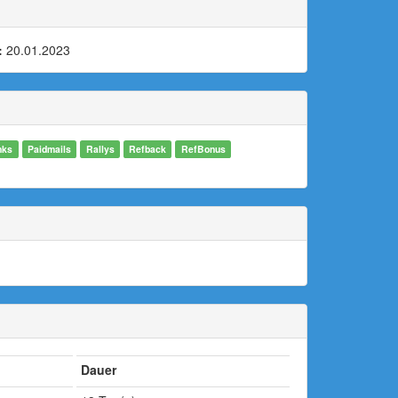
:
20.01.2023
nks
Paidmails
Rallys
Refback
RefBonus
Dauer