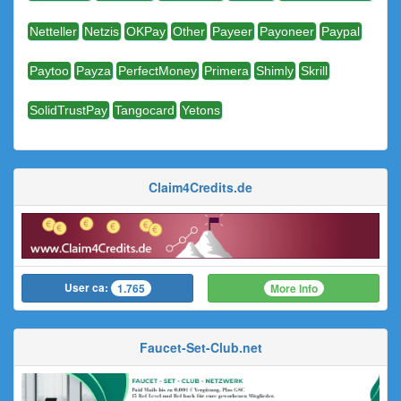
Netteller
Netzis
OKPay
Other
Payeer
Payoneer
Paypal
Paytoo
Payza
PerfectMoney
Primera
Shimly
Skrill
SolidTrustPay
Tangocard
Yetons
Claim4Credits.de
User ca:
More Info
1.765
Faucet-Set-Club.net