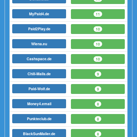
MyPaid4.de
11
Paid2Play.de
10
Wiena.eu
10
Cashspace.de
10
Chili-Mails.de
9
Paid-Wolf.de
9
Money4.email
8
Punkteclub.de
8
BlackSunMailer.de
8