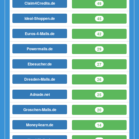
Claim4Credits.de
49
Ideal-Shoppen.de
45
Euros-4-Mails.de
42
Powermails.de
29
Ebesucher.de
27
Dresden-Mails.de
26
Adnade.net
25
Groschen-Mails.de
20
Money4earn.de
14