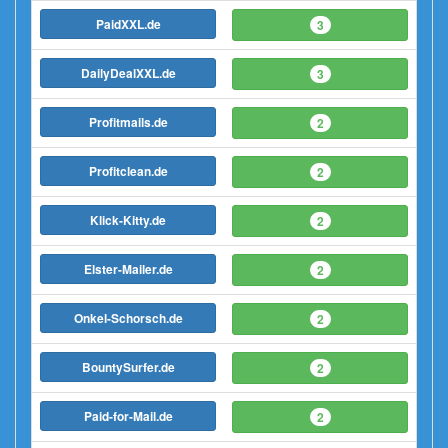
PaidXXL.de
3
DailyDealXXL.de
3
Profitmails.de
2
Profitclean.de
2
Klick-Kitty.de
2
Elster-Mailer.de
2
Onkel-Schorsch.de
2
BountySurfer.de
2
Paid-for-Mail.de
2