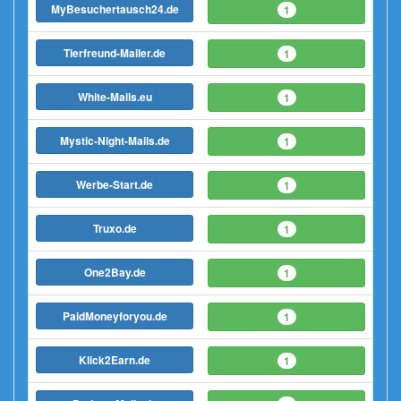
MyBesuchertausch24.de
1
Tierfreund-Mailer.de
1
White-Mails.eu
1
Mystic-Night-Mails.de
1
Werbe-Start.de
1
Truxo.de
1
One2Bay.de
1
PaidMoneyforyou.de
1
Klick2Earn.de
1