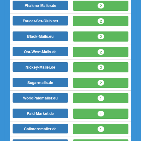
Phalene-Mailer.de
2
Faucet-Set-Club.net
2
Black-Mails.eu
2
Ost-West-Mails.de
2
Nickey-Mailer.de
2
Sugarmails.de
2
WorldPaidmailer.eu
1
Paid-Market.de
1
Calimeromailer.de
1