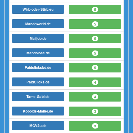
Wirb-oder-Stirb.eu
5
Mandoworld.de
5
Mailjob.de
5
Mandolose.de
5
Paidclickskd.de
5
PaidClicks.de
4
Tante-Gabi.de
4
Kobolds-Mailer.de
3
MGV4u.de
3