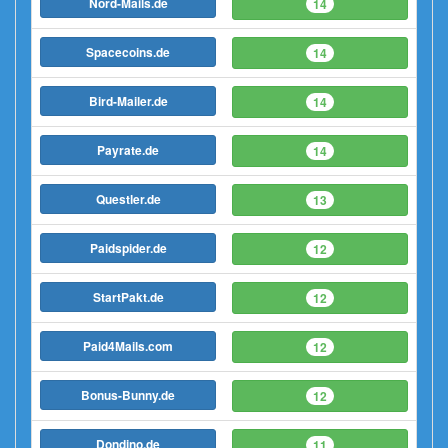
Nord-Mails.de
14
Spacecoins.de
14
Bird-Mailer.de
14
Payrate.de
14
Questler.de
13
Paidspider.de
12
StartPakt.de
12
Paid4Mails.com
12
Bonus-Bunny.de
12
Dondino.de
11