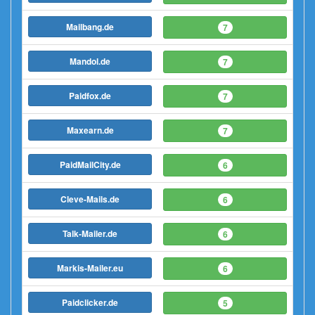
Mailbang.de
7
Mandol.de
7
Paidfox.de
7
Maxearn.de
7
PaidMailCity.de
6
Cleve-Mails.de
6
Talk-Mailer.de
6
Markis-Mailer.eu
6
Paidclicker.de
5