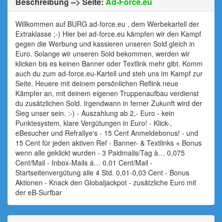
Beschreibung --> Seite:
Ad-Force.eu
Willkommen auf BURG ad-force.eu , dem Werbekartell der
Extraklasse ;-) Hier bei ad-force.eu kämpfen wir den Kampf
gegen die Werbung und kassieren unseren Sold gleich in
Euro. Solange wir unseren Sold bekommen, werden wir
klicken bis es keinen Banner oder Textlink mehr gibt. Komm
auch du zum ad-force.eu-Kartell und steh uns im Kampf zur
Seite. Heuere mit deinem persönlichen Reflink neue
Kämpfer an, mit deinem eigenen Truppenaufbau verdienst
du zusätzlichen Sold. Irgendwann in ferner Zukunft wird der
Sieg unser sein. :-) - Auszahlung ab 2,- Euro - kein
Punktesystem, klare Vergütungen in Euro! - Klick-,
eBesucher und Refrallye's - 15 Cent Anmeldebonus! - und
15 Cent für jeden aktiven Ref - Banner- & Textlinks + Bonus
wenn alle geklickt wurden - 3 Paidmails/Tag à… 0,075
Cent/Mail - Inbox-Mails á… 0,01 Cent/Mail -
Startseitenvergütung alle 4 Std. 0,01-0,03 Cent - Bonus
Aktionen - Knack den Globaljackpot - zusätzliche Euro mit
der eB-Surfbar