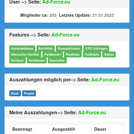
User --> Seite:
Ad-Force.eu
Mitglieder ca:
203
Letztes Update:
21.01.2023
Features --> Seite:
Ad-Force.eu
Anmeldebonus
Bettellink
Bonusaktionen
CPX Umfragen
Ebesucher-Surfbar
Paidbanner
Paidlinks
Paidmails
Rallys
Refback
Refebenen
Startseite
Auszahlungen möglich per--> Seite:
Ad-Force.eu
Bank
Paypal
Meine Auszahlungen--> Seite:
Ad-Force.eu
Beantragt
Ausgezahlt
Dauer