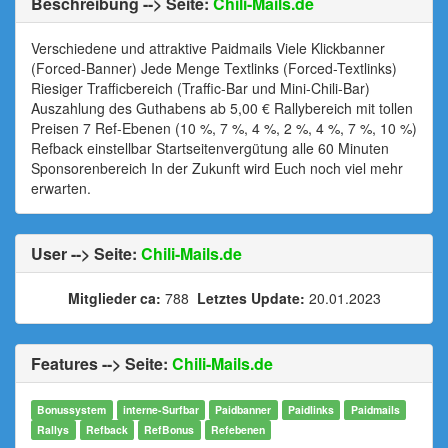
Beschreibung --> Seite:
Chili-Mails.de
Verschiedene und attraktive Paidmails Viele Klickbanner
(Forced-Banner) Jede Menge Textlinks (Forced-Textlinks)
Riesiger Trafficbereich (Traffic-Bar und Mini-Chili-Bar)
Auszahlung des Guthabens ab 5,00 € Rallybereich mit tollen
Preisen 7 Ref-Ebenen (10 %, 7 %, 4 %, 2 %, 4 %, 7 %, 10 %)
Refback einstellbar Startseitenvergütung alle 60 Minuten
Sponsorenbereich In der Zukunft wird Euch noch viel mehr
erwarten.
User --> Seite:
Chili-Mails.de
Mitglieder ca:
788
Letztes Update:
20.01.2023
Features --> Seite:
Chili-Mails.de
Bonussystem
interne-Surfbar
Paidbanner
Paidlinks
Paidmails
Rallys
Refback
RefBonus
Refebenen