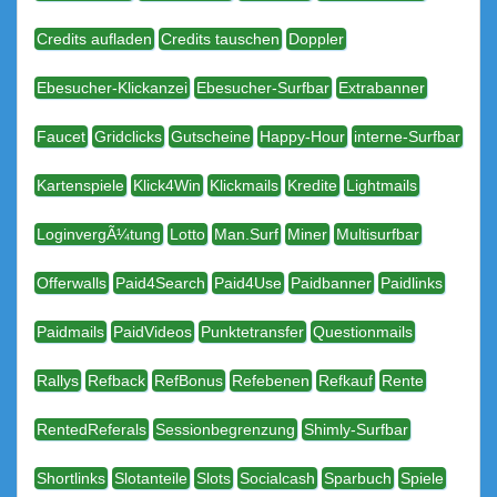
Credits aufladen
Credits tauschen
Doppler
Ebesucher-Klickanzei
Ebesucher-Surfbar
Extrabanner
Faucet
Gridclicks
Gutscheine
Happy-Hour
interne-Surfbar
Kartenspiele
Klick4Win
Klickmails
Kredite
Lightmails
LoginvergÃ¼tung
Lotto
Man.Surf
Miner
Multisurfbar
Offerwalls
Paid4Search
Paid4Use
Paidbanner
Paidlinks
Paidmails
PaidVideos
Punktetransfer
Questionmails
Rallys
Refback
RefBonus
Refebenen
Refkauf
Rente
RentedReferals
Sessionbegrenzung
Shimly-Surfbar
Shortlinks
Slotanteile
Slots
Socialcash
Sparbuch
Spiele