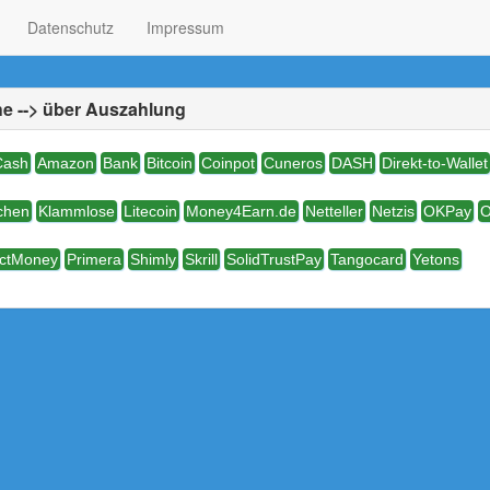
Datenschutz
Impressum
e --> über Auszahlung
ash
Amazon
Bank
Bitcoin
Coinpot
Cuneros
DASH
Direkt-to-Wallet
chen
Klammlose
Litecoin
Money4Earn.de
Netteller
Netzis
OKPay
O
ectMoney
Primera
Shimly
Skrill
SolidTrustPay
Tangocard
Yetons