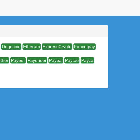
Dogecoin
Etherum
ExpressCrypto
Faucetpay
ther
Payeer
Payoneer
Paypal
Paytoo
Payza