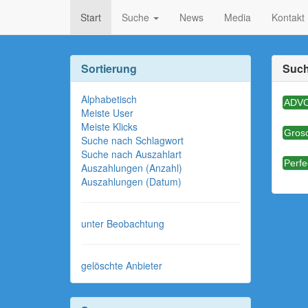
Start
Suche
News
Media
Kontakt
Sortierung
Such
Alphabetisch
ADVC
Meiste User
Meiste Klicks
Gros
Suche nach Schlagwort
Suche nach Auszahlart
Perf
Auszahlungen (Anzahl)
Auszahlungen (Datum)
unter Beobachtung
gelöschte Anbieter