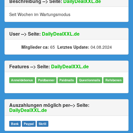
Beschreibung --> Seite:
DailyDealXXL.de
Seit Wochen im Wartungsmodus
User --> Seite:
DailyDealXXL.de
Mitglieder ca:
65
Letztes Update:
04.08.2024
Features --> Seite:
DailyDealXXL.de
Anmeldebonus
Paidbanner
Paidmails
Questionmails
Refebenen
Auszahlungen möglich per--> Seite:
DailyDealXXL.de
Bank
Paypal
Skrill