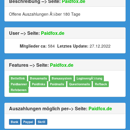
Beschreibung --> Seite:
Paidfox.de
Offene Auszahlungen Ã¼ber 180 Tage
User --> Seite:
Paidfox.de
Mitglieder ca:
584
Letztes Update:
27.12.2022
Features --> Seite:
Paidfox.de
Bettellink
Bonusmails
Bonussystem
LoginvergÃ¼tung
Paidbanner
Paidlinks
Paidmails
Questionmails
Refback
Refebenen
Auszahlungen möglich per--> Seite:
Paidfox.de
Bank
Paypal
Skrill