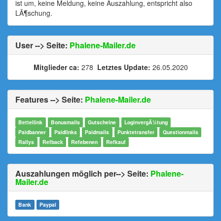
ist um, keine Meldung, keine Auszahlung, entspricht also
LÃ¶schung.
User --> Seite:
Phalene-Mailer.de
Mitglieder ca:
278
Letztes Update:
26.05.2020
Features --> Seite:
Phalene-Mailer.de
Bettellink
Bonusmails
Gutscheine
LoginvergÃ¼tung
Paidbanner
Paidlinks
Paidmails
Punktetransfer
Questionmails
Rallys
Refback
Refebenen
Refkauf
Auszahlungen möglich per--> Seite:
Phalene-
Mailer.de
Bank
Paypal