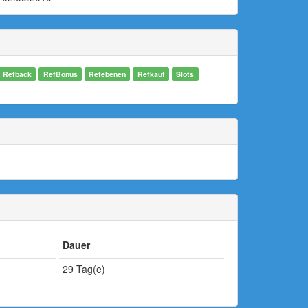
Refback
RefBonus
Refebenen
Refkauf
Slots
Dauer
29 Tag(e)