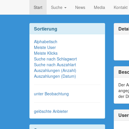
Start
Suche
News
Media
Kontakt
Sortierung
Detai
Alphabetisch
Meiste User
Meiste Klicks
Suche nach Schlagwort
Suche nach Auszahlart
Auszahlungen (Anzahl)
Besc
Auszahlungen (Datum)
Der A
angeg
unter Beobachtung
der D
gelöschte Anbieter
User 