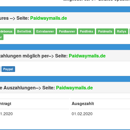
res --> Seite:
Paidwaymails.de
debonus
Bettellink
Extrabanner
Paidbanner
Paidlinks
Paidmails
Rallys
ar
ahlungen möglich per--> Seite:
Paidwaymails.de
Paypal
e Auszahlungen--> Seite:
Paidwaymails.de
ntragt
Ausgezahlt
01.2020
01.02.2020