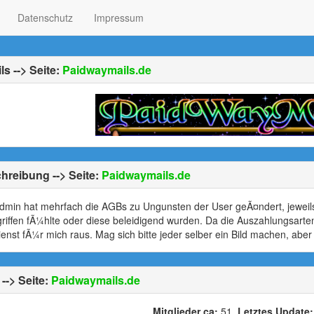
Datenschutz
Impressum
ls --> Seite:
Paidwaymails.de
hreibung --> Seite:
Paidwaymails.de
dmin hat mehrfach die AGBs zu Ungunsten der User geÃ¤ndert, jeweil
riffen fÃ¼hlte oder diese beleidigend wurden. Da die Auszahlungsarte
ienst fÃ¼r mich raus. Mag sich bitte jeder selber ein Bild machen, abe
--> Seite:
Paidwaymails.de
Mitglieder ca:
51
Letztes Update