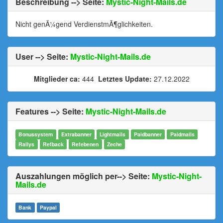
Beschreibung --> Seite:
Mystic-Night-Mails.de
Nicht genÃ¼gend VerdienstmÃ¶glichkeiten.
User --> Seite:
Mystic-Night-Mails.de
Mitglieder ca:
444
Letztes Update:
27.12.2022
Features --> Seite:
Mystic-Night-Mails.de
Bonussystem
Extrabanner
Lightmails
Paidbanner
Paidmails
Rallys
Refback
Refebenen
Zeche
Auszahlungen möglich per--> Seite:
Mystic-Night-
Mails.de
Bank
Paypal