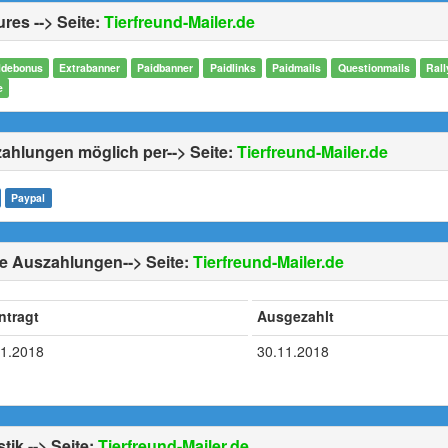
res --> Seite:
Tierfreund-Mailer.de
debonus
Extrabanner
Paidbanner
Paidlinks
Paidmails
Questionmails
Rall
e
ahlungen möglich per--> Seite:
Tierfreund-Mailer.de
Paypal
e Auszahlungen--> Seite:
Tierfreund-Mailer.de
ntragt
Ausgezahlt
11.2018
30.11.2018
stik --> Seite:
Tierfreund-Mailer.de