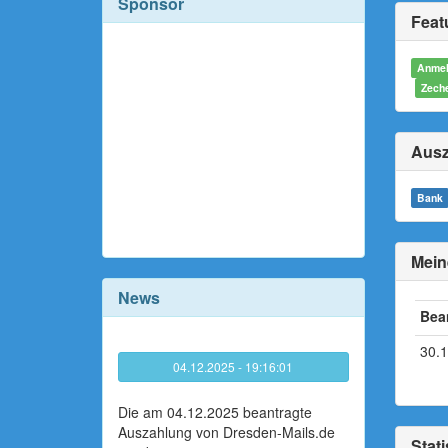
Sponsor
Featu
Anmel
Zech
Ausz
Bank
Mein
News
Bea
30.
04.12.2025 - 19:16:01
Die am 04.12.2025 beantragte
Auszahlung von Dresden-Mails.de
Stati