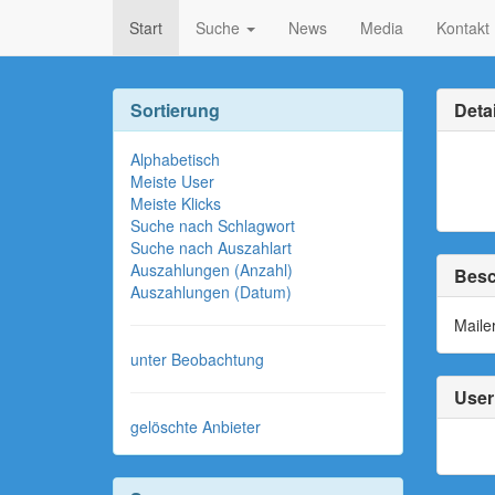
Start
Suche
News
Media
Kontakt
Sortierung
Detai
Alphabetisch
Meiste User
Meiste Klicks
Suche nach Schlagwort
Suche nach Auszahlart
Auszahlungen (Anzahl)
Besc
Auszahlungen (Datum)
Maile
unter Beobachtung
User 
gelöschte Anbieter