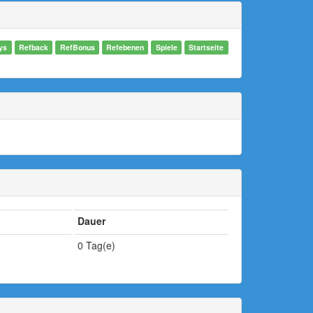
ys
Refback
RefBonus
Refebenen
Spiele
Startseite
Dauer
0 Tag(e)